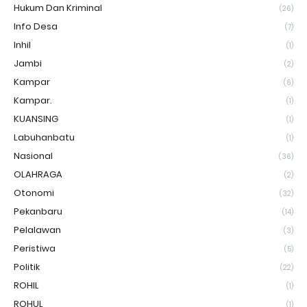
Hukum Dan Kriminal
(26)
Info Desa
(7)
Inhil
(1)
Jambi
(2)
Kampar
(6)
Kampar.
(1)
KUANSING
(1)
Labuhanbatu
(1)
Nasional
(36)
OLAHRAGA
(2)
Otonomi
(32)
Pekanbaru
(14)
Pelalawan
(3)
Peristiwa
(5)
Politik
(22)
ROHIL
(1)
ROHUL
(1)