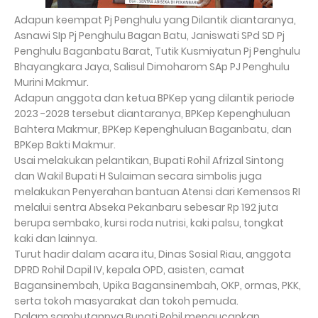
Adapun keempat Pj Penghulu yang Dilantik diantaranya,
Asnawi SIp Pj Penghulu Bagan Batu, Janiswati SPd SD Pj
Penghulu Baganbatu Barat, Tutik Kusmiyatun Pj Penghulu
Bhayangkara Jaya, Salisul Dimoharom SAp PJ Penghulu
Murini Makmur.
Adapun anggota dan ketua BPKep yang dilantik periode
2023 -2028 tersebut diantaranya, BPKep Kepenghuluan
Bahtera Makmur, BPKep Kepenghuluan Baganbatu, dan
BPKep Bakti Makmur.
Usai melakukan pelantikan, Bupati Rohil Afrizal Sintong
dan Wakil Bupati H Sulaiman secara simbolis juga
melakukan Penyerahan bantuan Atensi dari Kemensos RI
melalui sentra Abseka Pekanbaru sebesar Rp 192 juta
berupa sembako, kursi roda nutrisi, kaki palsu, tongkat
kaki dan lainnya.
Turut hadir dalam acara itu, Dinas Sosial Riau, anggota
DPRD Rohil Dapil IV, kepala OPD, asisten, camat
Bagansinembah, Upika Bagansinembah, OKP, ormas, PKK,
serta tokoh masyarakat dan tokoh pemuda.
Dalam sambutannya Bupati Rohil mengucapkan