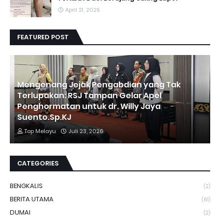
April 21, 2025
FEATURED POST
Mengenang Jejak Pengabdian yang Tak
Terlupakan: RSJ Tampan Gelar Apel
Penghormatan untuk dr. Willy Jaya
Suento.Sp.KJ
Top Melayu
Juli 23, 2026
CATEGORIES
BENGKALIS
(2)
BERITA UTAMA
(61)
DUMAI
(2)