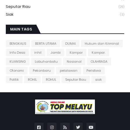
Seputar Riau
(29)
Siak
(3)
MAIN TAGS
BENGKALIS
BERITA UTAMA
DUMAI
Hukum dan Kriminal
Info Desa
inhil
Jambi
Kampar
Kampar.
KUANSING
Labuhanbatu
Nasional
OLAHRAGA
Otonomi
Pekanbaru
pelalawan
Peristiwa
Politik
ROHIL
ROHUL
Seputar Riau
siak