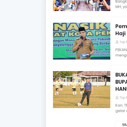
Bangk
MH, ya
Pem
Haji
Top 
PEKAN
menga
BUK
BUP
HAN
Top 
Kari, 
gelar
Mu