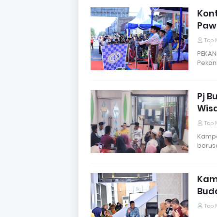
Kon
Pawa
Top 
PEKAN
Pekan
Pj B
Wis
Top 
Kampa
berus
Kam
Buda
Top 