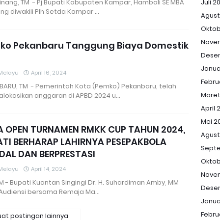
inang, TM - Pj Bupati Kabupaten Kampar, Hambali SE MBA
Juli 2
ng diwakili Plh Setda Kampar …
Agust
Oktob
Nove
ko Pekanbaru Tanggung Biaya Domestik
Dese
Janua
Melayu
April 16, 2024
Febru
BARU, TM - Pemerintah Kota (Pemko) Pekanbaru, telah
Maret
lokasikan anggaran di APBD 2024 u…
April 
Mei 2
A OPEN TURNAMEN RMKK CUP TAHUN 2024,
Agust
ATI BERHARAP LAHIRNYA PESEPAKBOLA
Sept
DAL DAN BERPRESTASI
Oktob
Melayu
April 14, 2024
Nove
TM - Bupati Kuantan Singingi Dr. H. Suhardiman Amby, MM
Dese
 Audiensi bersama Remaja Ma…
Janua
Febru
at postingan lainnya