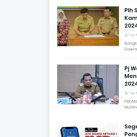
Plh 
Kamp
2024
Top 
Bangki
Daera
Pj W
Men
202
Top 
PEKAN
Mufli
Sege
Pen