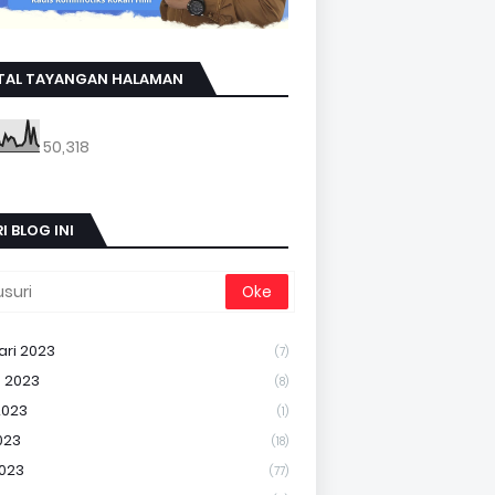
TAL TAYANGAN HALAMAN
50,318
I BLOG INI
ari 2023
(7)
 2023
(8)
2023
(1)
023
(18)
2023
(77)