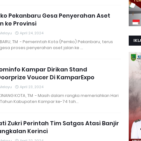
ko Pekanbaru Gesa Penyerahan Aset
n ke Provinsi
Melayu
April 24, 2024
IKL
BARU, TM - Pemerintah Kota (Pemko) Pekanbaru, terus
esa proses penyerahan aset jalan ke …
ominfo Kampar Dirikan Stand
oorprize Voucer Di KamparExpo
Melayu
April 23, 2024
INANG KOTA, TM - Masih dalam rangka memeriahkan Hari
 Tahun Kabupaten Kampar ke-74 tah…
ti Zukri Perintah Tim Satgas Atasi Banjir
angkalan Kerinci
Melayu
April 22, 2024