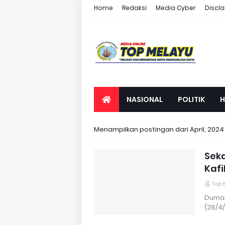
Home
Redaksi
Media Cyber
Discl
NASIONAL
POLITIK
H
OTONOMI
OPINI
Menampilkan postingan dari April, 2024
Sek
Kaf
Top 
Dumai
(28/4