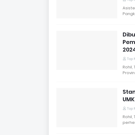
Asiste
Pangka
Dibu
Pemb
202
Top 
Rohil,
Provin
Stan
UMK
Top 
Rohil,
perhel