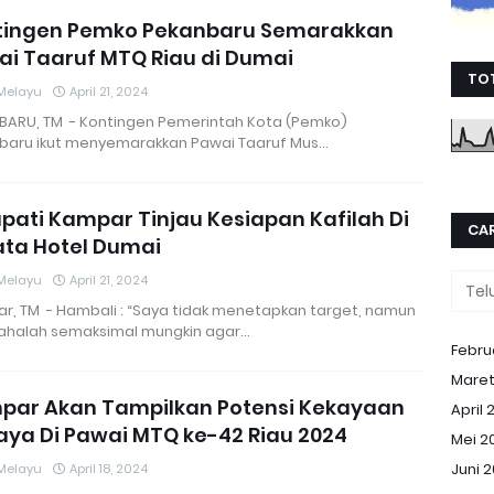
tingen Pemko Pekanbaru Semarakkan
i Taaruf MTQ Riau di Dumai
TO
Melayu
April 21, 2024
BARU, TM - Kontingen Pemerintah Kota (Pemko)
baru ikut menyemarakkan Pawai Taaruf Mus…
upati Kampar Tinjau Kesiapan Kafilah Di
CAR
ata Hotel Dumai
Melayu
April 21, 2024
r, TM - Hambali : “Saya tidak menetapkan target, namun
ahalah semaksimal mungkin agar…
Febru
Maret
par Akan Tampilkan Potensi Kekayaan
April 
ya Di Pawai MTQ ke-42 Riau 2024
Mei 2
Juni 
Melayu
April 18, 2024