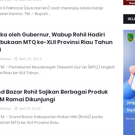
n II Fakhrizal (dua dari kiri) saat meninjau lokasi banjir
lan Kerinci, TM – Bupati…
IKL
ka oleh Gubernur, Wabup Rohil Hadiri
ukaan MTQ ke-XLII Provinsi Riau Tahun
4
Melayu
April 22, 2024
 TM - Perhelatan Musabaqah Tilawatil Qur'an (MTQ) tingkat
si Riau ke-XLII Tahun…
d Bazar Rohil Sajikan Berbagai Produk
M Ramai Dikunjungi
Melayu
April 21, 2024
 TM - Stand Bazar Kabupaten Rokan Hilir (Rohil) pada
atan MTQ ke-XLII Provinsi Riau…