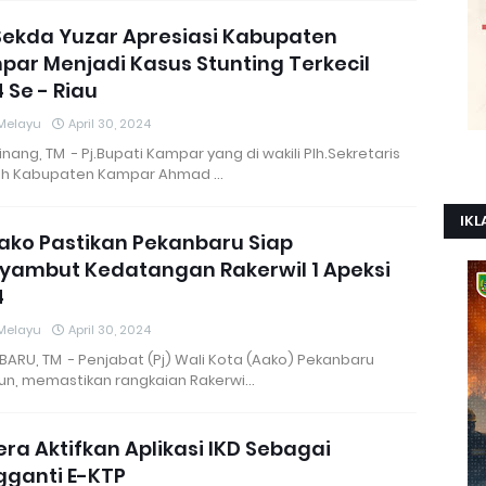
Sekda Yuzar Apresiasi Kabupaten
ar Menjadi Kasus Stunting Terkecil
 Se - Riau
Melayu
April 30, 2024
nang, TM - Pj.Bupati Kampar yang di wakili Plh.Sekretaris
h Kabupaten Kampar Ahmad …
IKL
ako Pastikan Pekanbaru Siap
yambut Kedatangan Rakerwil 1 Apeksi
4
Melayu
April 30, 2024
BARU, TM - Penjabat (Pj) Wali Kota (Aako) Pekanbaru
hun, memastikan rangkaian Rakerwi…
ra Aktifkan Aplikasi IKD Sebagai
gganti E-KTP