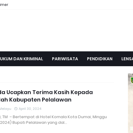
aimer
UKUM DAN KRIMINAL
PARIWISATA
PENDIDIKAN
LENS
da Ucapkan Terima Kasih Kepada
ilah Kabupaten Pelalawan
Melayu
April 30, 2024
, TM – Bertempat di Hotel Komala Kota Dumai, Minggu
/2024) Bupati Pelalawan yang dal…