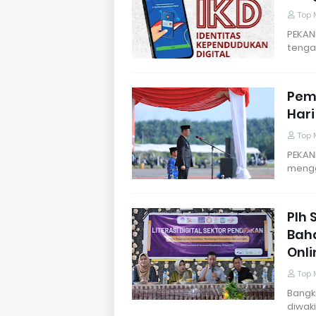
Top 
PEKAN
tenga
Pem
Har
Top 
PEKAN
mengg
Plh 
Bah
Onli
Top 
Bangk
diwak