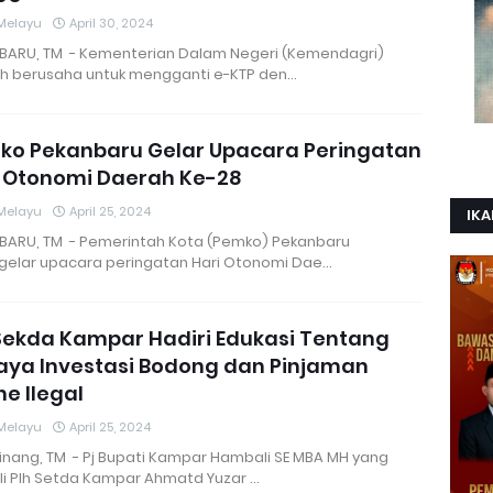
Melayu
April 30, 2024
BARU, TM - Kementerian Dalam Negeri (Kemendagri)
h berusaha untuk mengganti e-KTP den…
ko Pekanbaru Gelar Upacara Peringatan
i Otonomi Daerah Ke-28
Melayu
April 25, 2024
IKA
BARU, TM - Pemerintah Kota (Pemko) Pekanbaru
elar upacara peringatan Hari Otonomi Dae…
Sekda Kampar Hadiri Edukasi Tentang
aya Investasi Bodong dan Pinjaman
ne Ilegal
Melayu
April 25, 2024
inang, TM - Pj Bupati Kampar Hambali SE MBA MH yang
ili Plh Setda Kampar Ahmatd Yuzar …