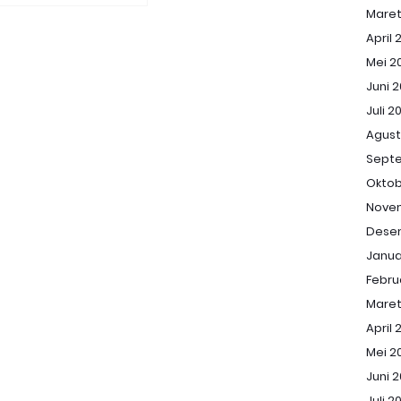
Maret
April 
Mei 2
Juni 
Juli 2
Agust
Sept
Oktob
Nove
Dese
Janua
Febru
Maret
April 
Mei 2
Juni 
Juli 2