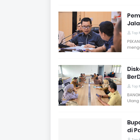
Pem
Jala
Top 
PEKAN
mengg
Disk
BerD
Top 
BANGK
Ulang
Bupa
di P
Top 