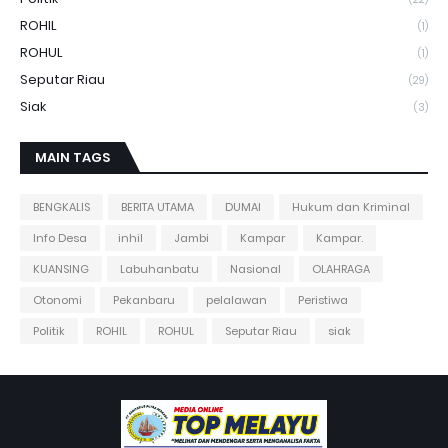
ROHIL
(1)
ROHUL
(1)
Seputar Riau
(29)
Siak
(3)
MAIN TAGS
BENGKALIS
BERITA UTAMA
DUMAI
Hukum dan Kriminal
Info Desa
inhil
Jambi
Kampar
Kampar.
KUANSING
Labuhanbatu
Nasional
OLAHRAGA
Otonomi
Pekanbaru
pelalawan
Peristiwa
Politik
ROHIL
ROHUL
Seputar Riau
siak