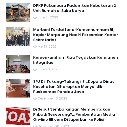
DPKP Pekanbaru Padamkan Kebakaran 2
Unit Rumah di Suka Karya
Juni 21, 2023
Marboni Terdaftar di Kemenhumham RI,
Kepler Marpaung Hadiri Peresmian Kantor
Sekretariat
Mei 13, 2023
‎Kemenkumham Riau Tegaskan Komitmen
Integritas
Juni 26, 2025
SPJ Di 'Tukang-Tukangi' ?...,Kepala Dinas
Kesehatan Diharapkan Menyelidiki
Puskesmas Pandau Jaya
Desember 18, 2023
Di Sebut Sembarangan Memberitakan
Pribadi Seseorang?...,Pemberitaan Media
On-line RB.com Di Laporkan ke Polisi
Desember 06, 2023