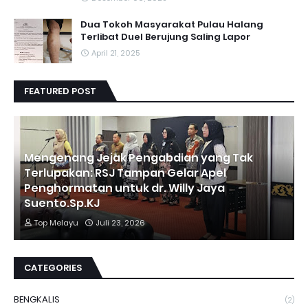
Dua Tokoh Masyarakat Pulau Halang
Terlibat Duel Berujung Saling Lapor
April 21, 2025
FEATURED POST
Mengenang Jejak Pengabdian yang Tak
Terlupakan: RSJ Tampan Gelar Apel
Penghormatan untuk dr. Willy Jaya
Suento.Sp.KJ
Top Melayu
Juli 23, 2026
CATEGORIES
BENGKALIS
(2)