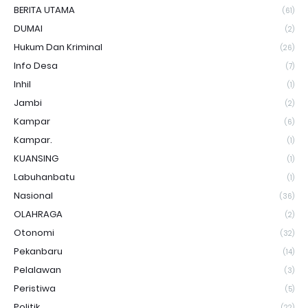
BERITA UTAMA
(61)
DUMAI
(2)
Hukum Dan Kriminal
(26)
Info Desa
(7)
Inhil
(1)
Jambi
(2)
Kampar
(6)
Kampar.
(1)
KUANSING
(1)
Labuhanbatu
(1)
Nasional
(36)
OLAHRAGA
(2)
Otonomi
(32)
Pekanbaru
(14)
Pelalawan
(3)
Peristiwa
(5)
Politik
(22)