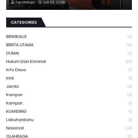
Top Melayu
Juli 23, 2026
CATEGORIES
BENGKALIS
(2)
BERITA UTAMA
(61)
DUMAI
(2)
Hukum Dan Kriminal
(26)
Info Desa
(7)
Inhil
(1)
Jambi
(2)
Kampar
(6)
Kampar.
(1)
KUANSING
(1)
Labuhanbatu
(1)
Nasional
(36)
OLAHRAGA
(2)