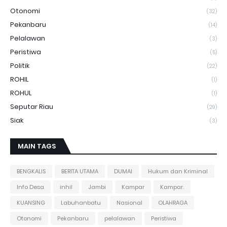
Otonomi
(32)
Pekanbaru
(14)
Pelalawan
(3)
Peristiwa
(5)
Politik
(22)
ROHIL
(1)
ROHUL
(1)
Seputar Riau
(29)
Siak
(3)
MAIN TAGS
BENGKALIS
BERITA UTAMA
DUMAI
Hukum dan Kriminal
Info Desa
inhil
Jambi
Kampar
Kampar.
KUANSING
Labuhanbatu
Nasional
OLAHRAGA
Otonomi
Pekanbaru
pelalawan
Peristiwa