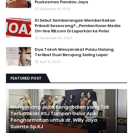
Puskesmas Pandau Jaya
Desember 18, 2023
Di Sebut Sembarangan Memberitakan
Pribadi Seseorang?...,Pemberitaan Media
On-line RB.com Di Laporkan ke Polisi
Desember 06, 2023
Dua Tokoh Masyarakat Pulau Halang
Terlibat Duel Berujung Saling Lapor
April 21, 2025
FEATURED POST
Mengenang Jejak Pengabdian yang Tak
Terlupakan: RSJ Tampan Gelar Apel
Penghormatan untuk dr. Willy Jaya
Suento.Sp.KJ