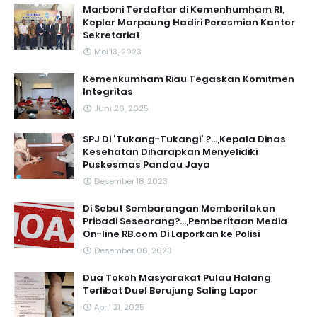
Marboni Terdaftar di Kemenhumham RI,
Kepler Marpaung Hadiri Peresmian Kantor
Sekretariat
Mei 13, 2023
‎Kemenkumham Riau Tegaskan Komitmen
Integritas
Juni 26, 2025
SPJ Di 'Tukang-Tukangi' ?...,Kepala Dinas
Kesehatan Diharapkan Menyelidiki
Puskesmas Pandau Jaya
Desember 18, 2023
Di Sebut Sembarangan Memberitakan
Pribadi Seseorang?...,Pemberitaan Media
On-line RB.com Di Laporkan ke Polisi
Desember 06, 2023
Dua Tokoh Masyarakat Pulau Halang
Terlibat Duel Berujung Saling Lapor
April 21, 2025