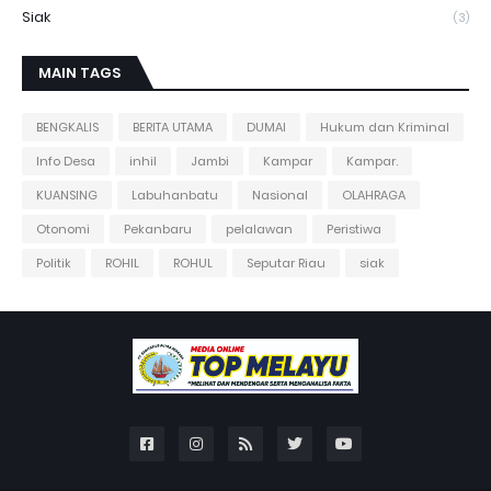
Siak
(3)
MAIN TAGS
BENGKALIS
BERITA UTAMA
DUMAI
Hukum dan Kriminal
Info Desa
inhil
Jambi
Kampar
Kampar.
KUANSING
Labuhanbatu
Nasional
OLAHRAGA
Otonomi
Pekanbaru
pelalawan
Peristiwa
Politik
ROHIL
ROHUL
Seputar Riau
siak