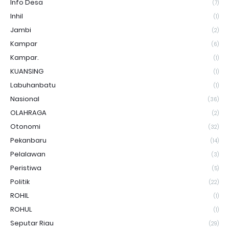
Info Desa
(7)
Inhil
(1)
Jambi
(2)
Kampar
(6)
Kampar.
(1)
KUANSING
(1)
Labuhanbatu
(1)
Nasional
(36)
OLAHRAGA
(2)
Otonomi
(32)
Pekanbaru
(14)
Pelalawan
(3)
Peristiwa
(5)
Politik
(22)
ROHIL
(1)
ROHUL
(1)
Seputar Riau
(29)