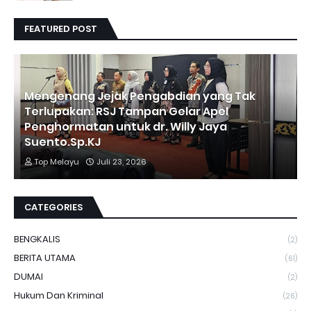
FEATURED POST
Mengenang Jejak Pengabdian yang Tak
Terlupakan: RSJ Tampan Gelar Apel
Penghormatan untuk dr. Willy Jaya
Suento.Sp.KJ
Top Melayu
Juli 23, 2026
CATEGORIES
BENGKALIS
(2)
BERITA UTAMA
(61)
DUMAI
(2)
Hukum Dan Kriminal
(26)