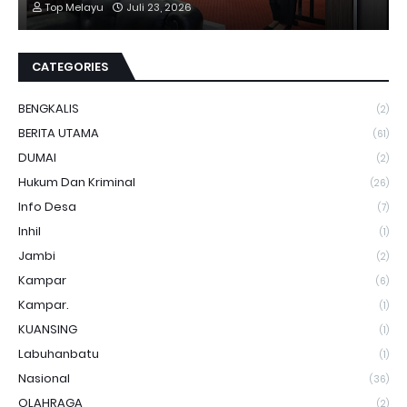
Top Melayu
Juli 23, 2026
CATEGORIES
BENGKALIS
(2)
BERITA UTAMA
(61)
DUMAI
(2)
Hukum Dan Kriminal
(26)
Info Desa
(7)
Inhil
(1)
Jambi
(2)
Kampar
(6)
Kampar.
(1)
KUANSING
(1)
Labuhanbatu
(1)
Nasional
(36)
OLAHRAGA
(2)