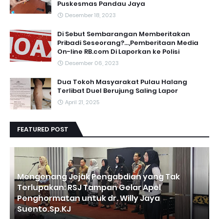
Puskesmas Pandau Jaya
Desember 18, 2023
Di Sebut Sembarangan Memberitakan
Pribadi Seseorang?...,Pemberitaan Media
On-line RB.com Di Laporkan ke Polisi
Desember 06, 2023
Dua Tokoh Masyarakat Pulau Halang
Terlibat Duel Berujung Saling Lapor
April 21, 2025
FEATURED POST
Mengenang Jejak Pengabdian yang Tak
Terlupakan: RSJ Tampan Gelar Apel
Penghormatan untuk dr. Willy Jaya
Suento.Sp.KJ