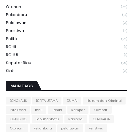
Otonomi
(32)
Pekanbaru
(14)
Pelalawan
(3)
Peristiwa
(5)
Politik
(22)
ROHIL
(1)
ROHUL
(1)
Seputar Riau
(29)
Siak
(3)
MAIN TAGS
BENGKALIS
BERITA UTAMA
DUMAI
Hukum dan Kriminal
Info Desa
inhil
Jambi
Kampar
Kampar.
KUANSING
Labuhanbatu
Nasional
OLAHRAGA
Otonomi
Pekanbaru
pelalawan
Peristiwa