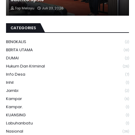
Top Melayu
Juli 23, 2026
CATEGORIES
BENGKALIS
(2)
BERITA UTAMA
(61)
DUMAI
(2)
Hukum Dan Kriminal
(26)
Info Desa
(7)
Inhil
(1)
Jambi
(2)
Kampar
(6)
Kampar.
(1)
KUANSING
(1)
Labuhanbatu
(1)
Nasional
(36)