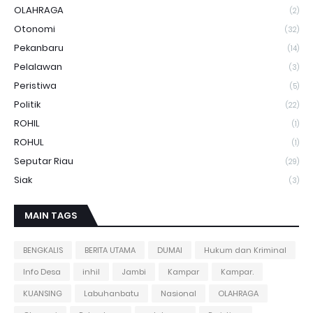
OLAHRAGA
(2)
Otonomi
(32)
Pekanbaru
(14)
Pelalawan
(3)
Peristiwa
(5)
Politik
(22)
ROHIL
(1)
ROHUL
(1)
Seputar Riau
(29)
Siak
(3)
MAIN TAGS
BENGKALIS
BERITA UTAMA
DUMAI
Hukum dan Kriminal
Info Desa
inhil
Jambi
Kampar
Kampar.
KUANSING
Labuhanbatu
Nasional
OLAHRAGA