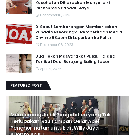
Kesehatan Diharapkan Menyelidiki
Puskesmas Pandau Jaya
Desember 18, 2023
Di Sebut Sembarangan Memberitakan
Pribadi Seseorang?...,Pemberitaan Media
On-line RB.com Di Laporkan ke Polisi
Desember 06, 2023
Dua Tokoh Masyarakat Pulau Halang
Terlibat Duel Berujung Saling Lapor
April 21, 2025
FEATURED POST
Mengenang Jejak Pengabdian yang Tak
Terlupakan: RSJ Tampan Gelar Apel
Penghormatan untuk dr. Willy Jaya
Suento.Sp.KJ