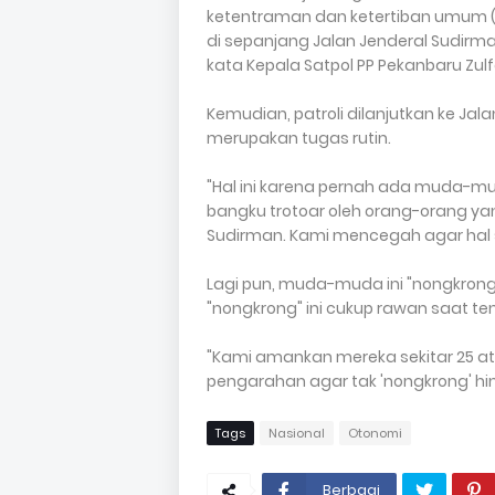
ketentraman dan ketertiban umum (
di sepanjang Jalan Jenderal Sudirm
kata Kepala Satpol PP Pekanbaru Zulf
Kemudian, patroli dilanjutkan ke Jala
merupakan tugas rutin.
"Hal ini karena pernah ada muda-mud
bangku trotoar oleh orang-orang ya
Sudirman. Kami mencegah agar hal s
Lagi pun, muda-muda ini "nongkrong
"nongkrong" ini cukup rawan saat t
"Kami amankan mereka sekitar 25 ata
pengarahan agar tak 'nongkrong' hin
Tags
Nasional
Otonomi
Berbagi