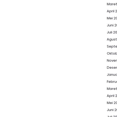
Maret
April 
Mei 2
Juni 
Juli 2
Agust
Sept
Oktob
Nove
Dese
Janua
Febru
Maret
April 
Mei 2
Juni 
Juli 2