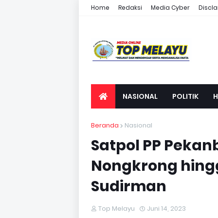
Home
Redaksi
Media Cyber
Discl
NASIONAL
POLITIK
H
OTONOMI
OPINI
Beranda
Nasional
Satpol PP Pekan
Nongkrong hingg
Sudirman
Top Melayu
Juni 14, 2023