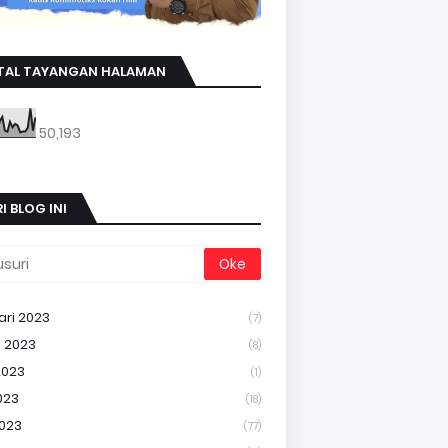
TAL TAYANGAN HALAMAN
50,193
I BLOG INI
ari 2023
(7)
 2023
(8)
2023
(1)
023
(18)
2023
(77)