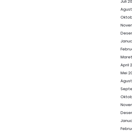
Juli 2
Agust
Oktob
Nove
Dese
Janua
Febru
Maret
April 
Mei 2
Agust
Sept
Oktob
Nove
Dese
Janua
Febru