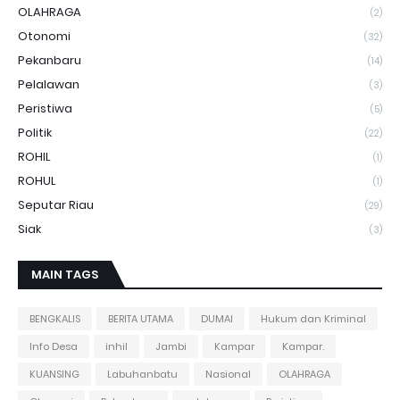
OLAHRAGA
(2)
Otonomi
(32)
Pekanbaru
(14)
Pelalawan
(3)
Peristiwa
(5)
Politik
(22)
ROHIL
(1)
ROHUL
(1)
Seputar Riau
(29)
Siak
(3)
MAIN TAGS
BENGKALIS
BERITA UTAMA
DUMAI
Hukum dan Kriminal
Info Desa
inhil
Jambi
Kampar
Kampar.
KUANSING
Labuhanbatu
Nasional
OLAHRAGA