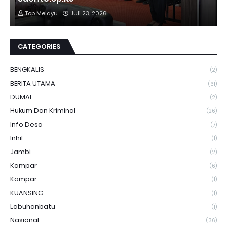
Top Melayu
Juli 23, 2026
CATEGORIES
BENGKALIS
(2)
BERITA UTAMA
(61)
DUMAI
(2)
Hukum Dan Kriminal
(26)
Info Desa
(7)
Inhil
(1)
Jambi
(2)
Kampar
(6)
Kampar.
(1)
KUANSING
(1)
Labuhanbatu
(1)
Nasional
(36)