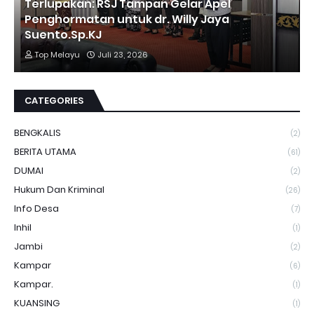
Terlupakan: RSJ Tampan Gelar Apel
Penghormatan untuk dr. Willy Jaya
Suento.Sp.KJ
Top Melayu
Juli 23, 2026
CATEGORIES
BENGKALIS
(2)
BERITA UTAMA
(61)
DUMAI
(2)
Hukum Dan Kriminal
(26)
Info Desa
(7)
Inhil
(1)
Jambi
(2)
Kampar
(6)
Kampar.
(1)
KUANSING
(1)