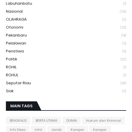
Labuhanbatu
(1)
Nasional
(36)
OLAHRAGA
(2)
Otonomi
(32)
Pekanbaru
(14)
Pelalawan
(3)
Peristiwa
(5)
Politik
(22)
ROHIL
(1)
ROHUL
(1)
Seputar Riau
(29)
Siak
(3)
MAIN TAGS
BENGKALIS
BERITA UTAMA
DUMAI
Hukum dan Kriminal
Info Desa
inhil
Jambi
Kampar
Kampar.