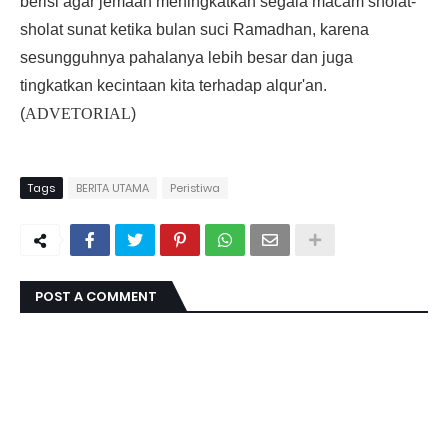
berisi agar jemaah meningkatkan segala macam sholat-
sholat sunat ketika bulan suci Ramadhan, karena
sesungguhnya pahalanya lebih besar dan juga
tingkatkan kecintaan kita terhadap alqur'an.
(
ADVETORIAL
)
Tags
BERITA UTAMA
Peristiwa
POST A COMMENT