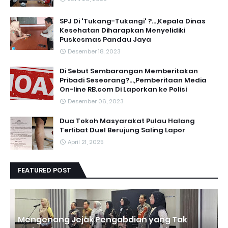
SPJ Di 'Tukang-Tukangi' ?...,Kepala Dinas
Kesehatan Diharapkan Menyelidiki
Puskesmas Pandau Jaya
Desember 18, 2023
Di Sebut Sembarangan Memberitakan
Pribadi Seseorang?...,Pemberitaan Media
On-line RB.com Di Laporkan ke Polisi
Desember 06, 2023
Dua Tokoh Masyarakat Pulau Halang
Terlibat Duel Berujung Saling Lapor
April 21, 2025
FEATURED POST
Mengenang Jejak Pengabdian yang Tak