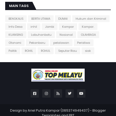
MAIN TAGS
BENGKALIS
BERITA UTAMA
DUMAI
Hukum dan Kriminal
Info Desa
inhil
Jambi
Kampar
Kampar.
KUANSING
Labuhanbatu
Nasional
OLAHRAGA
Otonomi
Pekanbaru
pelalawan
Peristiwa
Politik
ROHIL
ROHUL
Seputar Riau
siak
Design by Ariel Putra Kampar (085374949437) -
Blogger
Templates
and
FBT