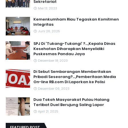
Sekretariat
Mei 13, 2023
‎Kemenkumham Riau Tegaskan Komitmen
Integritas
Juni 26, 2025
SPJ Di 'Tukang-Tukangi' ?...,Kepala Dinas
Kesehatan Diharapkan Menyelidiki
Puskesmas Pandau Jaya
Desember 18, 2023
Di Sebut Sembarangan Memberitakan
Pribadi Seseorang?...,Pemberitaan Media
On-line RB.com Di Laporkan ke Polisi
Desember 06, 2023
Dua Tokoh Masyarakat Pulau Halang
Terlibat Duel Berujung Saling Lapor
April 21, 2025
FEATURED POST