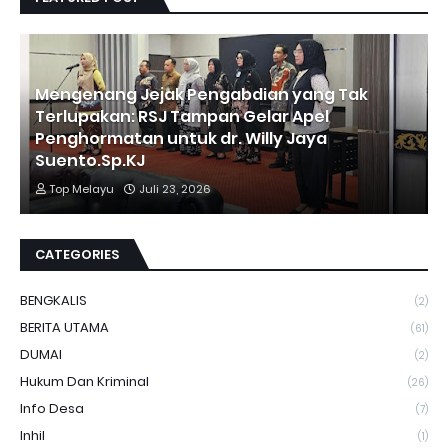
Mengenang Jejak Pengabdian yang Tak
Terlupakan: RSJ Tampan Gelar Apel
Penghormatan untuk dr. Willy Jaya
Suento.Sp.KJ
Top Melayu
Juli 23, 2026
CATEGORIES
BENGKALIS
(2)
BERITA UTAMA
(61)
DUMAI
(2)
Hukum Dan Kriminal
(26)
Info Desa
(7)
Inhil
(1)