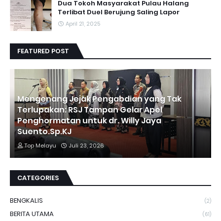
Dua Tokoh Masyarakat Pulau Halang
Terlibat Duel Berujung Saling Lapor
April 21, 2025
FEATURED POST
Mengenang Jejak Pengabdian yang Tak
Terlupakan: RSJ Tampan Gelar Apel
Penghormatan untuk dr. Willy Jaya
Suento.Sp.KJ
Top Melayu
Juli 23, 2026
CATEGORIES
BENGKALIS
(2)
BERITA UTAMA
(61)