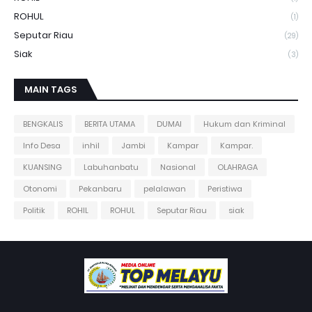
ROHUL
(1)
Seputar Riau
(29)
Siak
(3)
MAIN TAGS
BENGKALIS
BERITA UTAMA
DUMAI
Hukum dan Kriminal
Info Desa
inhil
Jambi
Kampar
Kampar.
KUANSING
Labuhanbatu
Nasional
OLAHRAGA
Otonomi
Pekanbaru
pelalawan
Peristiwa
Politik
ROHIL
ROHUL
Seputar Riau
siak