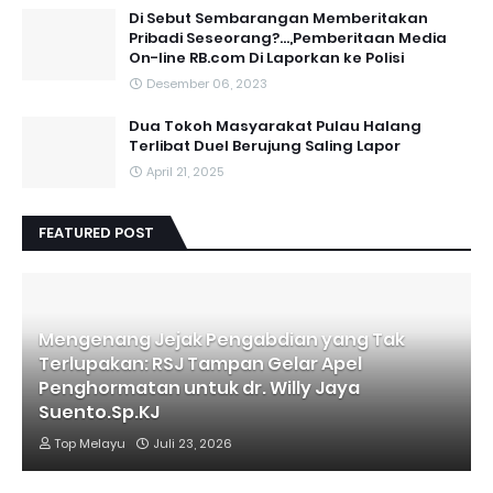
Di Sebut Sembarangan Memberitakan
Pribadi Seseorang?...,Pemberitaan Media
On-line RB.com Di Laporkan ke Polisi
Desember 06, 2023
Dua Tokoh Masyarakat Pulau Halang
Terlibat Duel Berujung Saling Lapor
April 21, 2025
FEATURED POST
Mengenang Jejak Pengabdian yang Tak
Terlupakan: RSJ Tampan Gelar Apel
Penghormatan untuk dr. Willy Jaya
Suento.Sp.KJ
Top Melayu
Juli 23, 2026