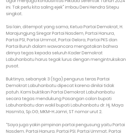
agar menjaga kondusifitas Pilkada Serentak Tahun 2024
ini. Tak perlu kita saling ejek" imbau Deni Hendra Sitepu
singkat.
Sisi lain, ditempat yang sama, Ketua Partai Demokrat, H.
Marajungjung Siregar Partai Nasdem, Partai Hanura,
Partai PSI, Partai Ummat, Partai Gelora, Partai PKS dan
Partai Buruh dalam wawancara mengatakan bahwa
dirinya tegas kepada seluruh Kader Demokrat
Labuhanbatu harus tegak lurus dengan mengintruksikan
pusat.
Buktinya, sebanyak 3 (tiga) pengurus teras Partai
Demokrat Labuhanbatu dipecat karena dinilai tidak
patuh. Kami buktikan Partai Demokrat Labuhanbatu
secara tegas mendukung Pasangan calon bupati
Labuhanbatu dan wakil bupati Labuhanbatu dr. Hj. Maya
Hasmita, Sp.OG, MKM-H.Jamri, ST nomor urut 2.
“Saya juga yakin pimpinan partai pengusung yaitu Partai
Nasdem, Partai Hanura, Partai PSI, Partai Ummat, Partai