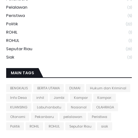
Pelalawan
(3)
Peristiwa
(5)
Politik
(22)
ROHIL
(1)
ROHUL
(1)
Seputar Riau
(29)
Siak
(3)
MAIN TAGS
BENGKALIS
BERITA UTAMA
DUMAI
Hukum dan Kriminal
Info Desa
inhil
Jambi
Kampar
Kampar.
KUANSING
Labuhanbatu
Nasional
OLAHRAGA
Otonomi
Pekanbaru
pelalawan
Peristiwa
Politik
ROHIL
ROHUL
Seputar Riau
siak