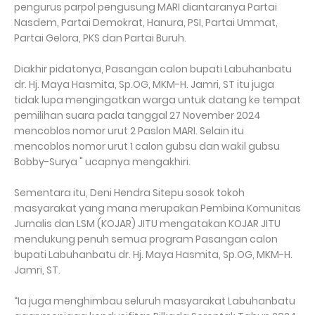
pengurus parpol pengusung MARI diantaranya Partai
Nasdem, Partai Demokrat, Hanura, PSI, Partai Ummat,
Partai Gelora, PKS dan Partai Buruh.
Diakhir pidatonya, Pasangan calon bupati Labuhanbatu
dr. Hj. Maya Hasmita, Sp.OG, MKM-H. Jamri, ST itu juga
tidak lupa mengingatkan warga untuk datang ke tempat
pemilihan suara pada tanggal 27 November 2024
mencoblos nomor urut 2 Paslon MARI. Selain itu
mencoblos nomor urut 1 calon gubsu dan wakil gubsu
Bobby-Surya " ucapnya mengakhiri.
Sementara itu, Deni Hendra Sitepu sosok tokoh
masyarakat yang mana merupakan Pembina Komunitas
Jurnalis dan LSM (KOJAR) JITU mengatakan KOJAR JITU
mendukung penuh semua program Pasangan calon
bupati Labuhanbatu dr. Hj. Maya Hasmita, Sp.OG, MKM-H.
Jamri, ST.
“Ia juga menghimbau seluruh masyarakat Labuhanbatu