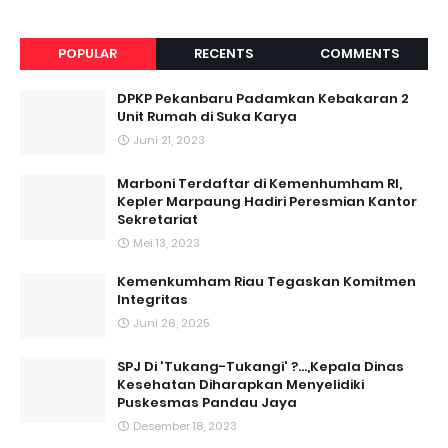
POPULAR
RECENTS
COMMENTS
DPKP Pekanbaru Padamkan Kebakaran 2
Unit Rumah di Suka Karya
Juni 21, 2023
Marboni Terdaftar di Kemenhumham RI,
Kepler Marpaung Hadiri Peresmian Kantor
Sekretariat
Mei 13, 2023
‎Kemenkumham Riau Tegaskan Komitmen
Integritas
Juni 26, 2025
SPJ Di 'Tukang-Tukangi' ?...,Kepala Dinas
Kesehatan Diharapkan Menyelidiki
Puskesmas Pandau Jaya
Desember 18, 2023