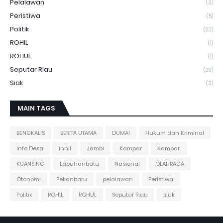
Pelalawan
(3)
Peristiwa
(5)
Politik
(22)
ROHIL
(1)
ROHUL
(1)
Seputar Riau
(29)
Siak
(3)
MAIN TAGS
BENGKALIS
BERITA UTAMA
DUMAI
Hukum dan Kriminal
Info Desa
inhil
Jambi
Kampar
Kampar.
KUANSING
Labuhanbatu
Nasional
OLAHRAGA
Otonomi
Pekanbaru
pelalawan
Peristiwa
Politik
ROHIL
ROHUL
Seputar Riau
siak