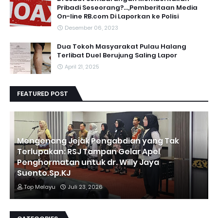
Pribadi Seseorang?...,Pemberitaan Media
On-line RB.com Di Laporkan ke Polisi
Desember 06, 2023
Dua Tokoh Masyarakat Pulau Halang
Terlibat Duel Berujung Saling Lapor
April 21, 2025
FEATURED POST
Mengenang Jejak Pengabdian yang Tak
Terlupakan: RSJ Tampan Gelar Apel
Penghormatan untuk dr. Willy Jaya
Suento.Sp.KJ
Top Melayu
Juli 23, 2026