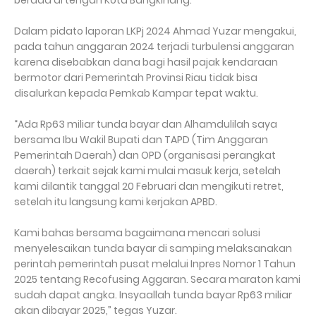
berada di tengah Kota Bangkinang.
Dalam pidato laporan LKPj 2024 Ahmad Yuzar mengakui,
pada tahun anggaran 2024 terjadi turbulensi anggaran
karena disebabkan dana bagi hasil pajak kendaraan
bermotor dari Pemerintah Provinsi Riau tidak bisa
disalurkan kepada Pemkab Kampar tepat waktu.
“Ada Rp63 miliar tunda bayar dan Alhamdulilah saya
bersama Ibu Wakil Bupati dan TAPD (Tim Anggaran
Pemerintah Daerah) dan OPD (organisasi perangkat
daerah) terkait sejak kami mulai masuk kerja, setelah
kami dilantik tanggal 20 Februari dan mengikuti retret,
setelah itu langsung kami kerjakan APBD.
Kami bahas bersama bagaimana mencari solusi
menyelesaikan tunda bayar di samping melaksanakan
perintah pemerintah pusat melalui Inpres Nomor 1 Tahun
2025 tentang Recofusing Aggaran. Secara maraton kami
sudah dapat angka. Insyaallah tunda bayar Rp63 miliar
akan dibayar 2025,” tegas Yuzar.