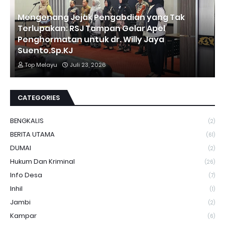
Mengenang Jejak Pengabdian yang Tak
Terlupakan: RSJ Tampan Gelar Apel
Penghormatan untuk dr. Willy Jaya
Suento.Sp.KJ
Top Melayu
Juli 23, 2026
CATEGORIES
BENGKALIS
(2)
BERITA UTAMA
(61)
DUMAI
(2)
Hukum Dan Kriminal
(26)
Info Desa
(7)
Inhil
(1)
Jambi
(2)
Kampar
(6)