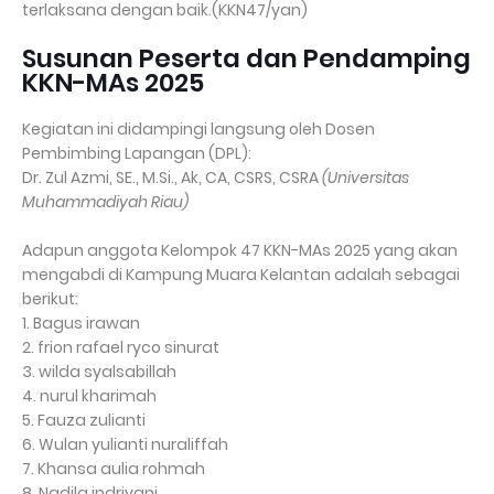
terlaksana dengan baik.(KKN47/yan)
Susunan Peserta dan Pendamping
KKN-MAs 2025
Kegiatan ini didampingi langsung oleh
Dosen
Pembimbing Lapangan (DPL):
Dr. Zul Azmi, SE., M.Si., Ak, CA, CSRS, CSRA
(Universitas
Muhammadiyah Riau)
Adapun
anggota Kelompok 47 KKN-MAs 2025
yang akan
mengabdi di Kampung Muara Kelantan adalah sebagai
berikut:
1. Bagus irawan
2. frion rafael ryco sinurat
3. wilda syalsabillah
4. nurul kharimah
5. Fauza zulianti
6. Wulan yulianti nuraliffah
7. Khansa aulia rohmah
8. Nadila indriyani