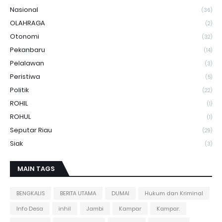
Nasional
(36)
OLAHRAGA
(2)
Otonomi
(32)
Pekanbaru
(14)
Pelalawan
(3)
Peristiwa
(5)
Politik
(22)
ROHIL
(1)
ROHUL
(1)
Seputar Riau
(29)
Siak
(3)
MAIN TAGS
BENGKALIS
BERITA UTAMA
DUMAI
Hukum dan Kriminal
Info Desa
inhil
Jambi
Kampar
Kampar.