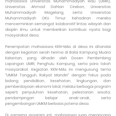
mahasiswa Universitas Muhammadiyah Riau (UMRI),
Universitas Ahmad Dahlan Cirebon, Universitas
Muhammadiyah Magelang, serta Universitas
Muhammadiyah OKU Timur. Kehadiran mereka
mencerminkan semangat kolaboratif lintas wilayah dan
disiplin ilmu untuk memberikan kontribusi nyata bagi
masyarakat desa.
Penempatan mahasiswa KKN-MAs di desa ini ditandai
dengan kegiatan serah terima di Balai Kampung Muara
Kelantan, yang dihadiri oleh Dosen Pembimbing
Lapangan UMRI, Penghulu Kampung, serta para tokoh
masyarakat. Kegiatan KKN-MAs ini mengusung tema
“UMKM Tangguh, Rakyat Mandiri” dengan fokus pada
bidang pendidikan, kesehatan, lingkungan, dan
pemberdayaan ekonomi lokal, melalui berbagai program
seperti penyuluhan kesehatan, pelestarian wisata,
pendampingan belajar anak-anak, serta
pengembangan UMKM berbasis potensi desa.
Di samping program inti, mahasiswa juga merancang