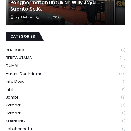
Penghormatan untuk dr. Willy Jaya
Suento.Sp.KJ
Top Melayu
Juli 23, 2026
CATEGORIES
BENGKALIS
(2)
BERITA UTAMA
(61)
DUMAI
(2)
Hukum Dan Kriminal
(26)
Info Desa
(7)
Inhil
(1)
Jambi
(2)
Kampar
(6)
Kampar.
(1)
KUANSING
(1)
Labuhanbatu
(1)