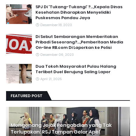
SPJ Di 'Tukang-Tukangi' ?...,Kepala Dinas
Kesehatan Diharapkan Menyelidiki
Puskesmas Pandau Jaya
Desember 18, 2023
Di Sebut Sembarangan Memberitakan
Pribadi Seseorang?...,Pemberitaan Media
On-line RB.com Di Laporkan ke Polisi
Desember 06, 2023
Dua Tokoh Masyarakat Pulau Halang
Terlibat Duel Berujung Saling Lapor
April 21, 2025
FEATURED POST
Mengenang Jejak Pengabdian yang Tak
Terlupakan: RSJ Tampan Gelar Apel