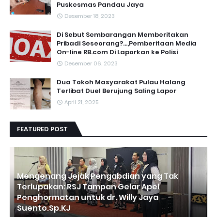
Puskesmas Pandau Jaya
Desember 18, 2023
Di Sebut Sembarangan Memberitakan
Pribadi Seseorang?...,Pemberitaan Media
On-line RB.com Di Laporkan ke Polisi
Desember 06, 2023
Dua Tokoh Masyarakat Pulau Halang
Terlibat Duel Berujung Saling Lapor
April 21, 2025
FEATURED POST
Mengenang Jejak Pengabdian yang Tak
Terlupakan: RSJ Tampan Gelar Apel
Penghormatan untuk dr. Willy Jaya
Suento.Sp.KJ