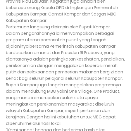
Provinsi Riau Edi Basri. Kegiatan juga dihadiri oleh
beberapa orang Kepala OPD di lingkungan Pemerintah
Kabupaten Kampar, Camat Kampar dan Satgas MBG
Kabupaten Kampar.
Pertemuan langsung dipimpin oleh Bupati Kampar.
Dalam pengarahannya ia menyampaikan berbagai
program utama pemerintah pusat yang tengah
dijalaninya bersama Pemerintah Kabupaten Kampar
berdasarkan amanat dari Presiden RI Prabowo, yang
diantaranya adalah peningkatan kesehatan, pendidikan,
perekonomian dengan menggalakan koperasi merah
putih dan pelaksanaan pemberian makanan bergizi dan
sehat bagi seluruh pelajar di seluruh Kabupaten Kampar.
Bupati Kampar juga tengah menggalakan programnya
dalam mendukung MBG yakni One Village, One Product,
yang mana ini merupakan salah satu upaya
meningkatkan perekonomian masyarakat diseluruh
wilayah Kabupaten Kampar, seperti pertanian dan
kerajinan. Dengan hal ini kebutuhan untuk MBG dapat
dipenuhi melalui hasil lokal.
"Kami sangat bangga dan berterima kasih atas