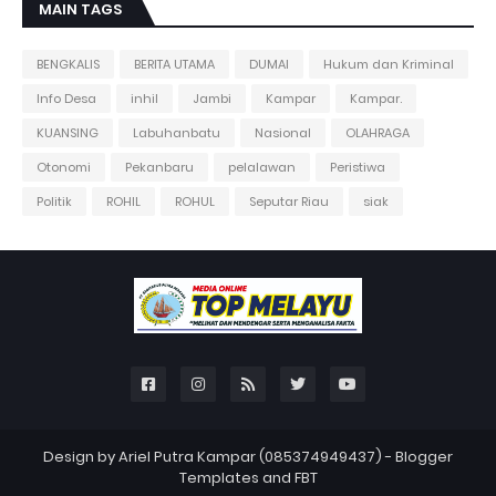
MAIN TAGS
BENGKALIS
BERITA UTAMA
DUMAI
Hukum dan Kriminal
Info Desa
inhil
Jambi
Kampar
Kampar.
KUANSING
Labuhanbatu
Nasional
OLAHRAGA
Otonomi
Pekanbaru
pelalawan
Peristiwa
Politik
ROHIL
ROHUL
Seputar Riau
siak
Design by Ariel Putra Kampar (085374949437) -
Blogger
Templates
and
FBT