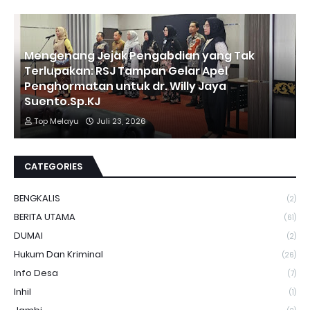
Mengenang Jejak Pengabdian yang Tak
Terlupakan: RSJ Tampan Gelar Apel
Penghormatan untuk dr. Willy Jaya
Suento.Sp.KJ
Top Melayu
Juli 23, 2026
CATEGORIES
BENGKALIS
(2)
BERITA UTAMA
(61)
DUMAI
(2)
Hukum Dan Kriminal
(26)
Info Desa
(7)
Inhil
(1)