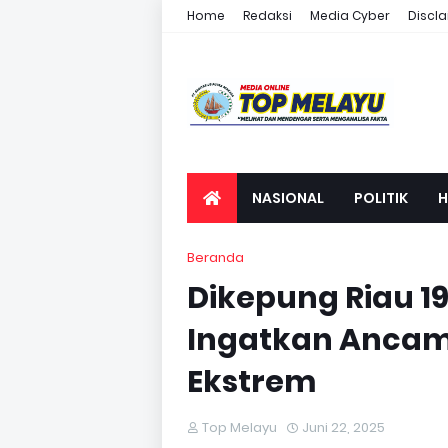
Home
Redaksi
Media Cyber
Discl
NASIONAL
POLITIK
H
OTONOMI
OPINI
Beranda
Dikepung Riau 19
Ingatkan Ancam
Ekstrem
Top Melayu
Juni 22, 2025