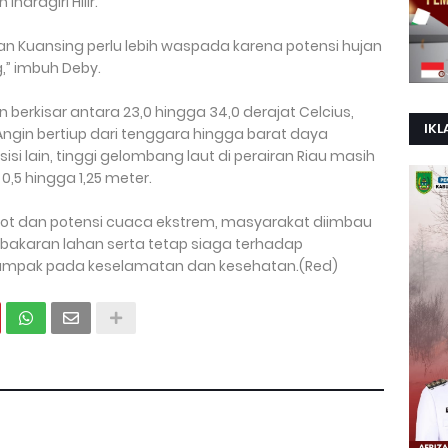
Indragiri Hilir.
an Kuansing perlu lebih waspada karena potensi hujan
g,” imbuh Deby.
an berkisar antara 23,0 hingga 34,0 derajat Celcius,
IKL
gin bertiup dari tenggara hingga barat daya
si lain, tinggi gelombang laut di perairan Riau masih
0,5 hingga 1,25 meter.
ot dan potensi cuaca ekstrem, masyarakat diimbau
mbakaran lahan serta tetap siaga terhadap
ampak pada keselamatan dan kesehatan.(Red)