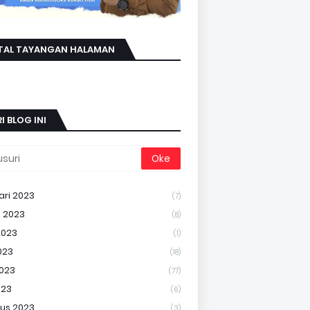
TAL TAYANGAN HALAMAN
I BLOG INI
ari 2023
(7)
 2023
(8)
2023
(1)
023
(18)
2023
(77)
023
(6)
us 2023
(3)