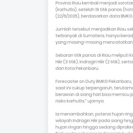
Provinsi Riau kembali menjadi sorota
(karhutla), setelah 19 titik panas (h
(22/6/2025), berdasarkan data BMKG
Jumlah tersebut menjadikan Riau s
terbanyak di Sumatera, hanya bera
yang masing-masing mencatatkan 32
Sebaran titik panas di Riau meliputi Ka
Hilir (3 titik), Indragiri Hilir (2 titik
dan Kota Pekanbaru.
Forecaster on Duty BMKG Pekanbaru
saat ini cukup terpengaruh, teruta
berawan di siang hari bisa memicu
risiko karhutla,” ujarnya.
Ia menambahkan, potensi hujan ringan
wilayah Indragiri Hilir pada siang hi
hujan ringan hingga sedang diprakir