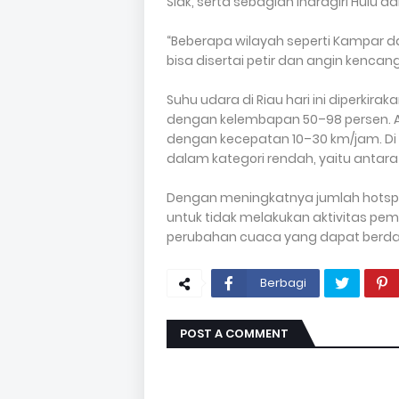
Siak, serta sebagian Indragiri Hulu dan 
“Beberapa wilayah seperti Kampar d
bisa disertai petir dan angin kencan
Suhu udara di Riau hari ini diperkirak
dengan kelembapan 50–98 persen. An
dengan kecepatan 10–30 km/jam. Di si
dalam kategori rendah, yaitu antara 
Dengan meningkatnya jumlah hotsp
untuk tidak melakukan aktivitas pe
perubahan cuaca yang dapat berd
Berbagi
POST A COMMENT