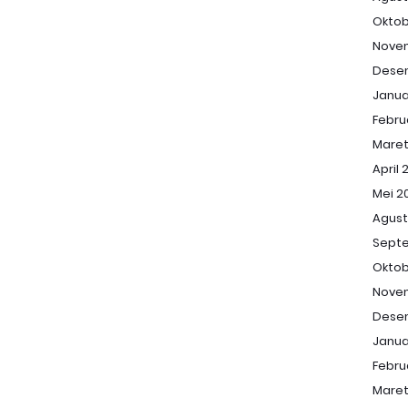
Oktob
Nove
Dese
Janua
Febru
Maret
April 
Mei 2
Agust
Sept
Oktob
Nove
Dese
Janua
Febru
Maret