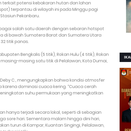
n terkait potensi kebakaran hutan dan lahan
otspot) terpantau di wilayah ini pada Minggu pagi
 Stasiun Pekanbaru.
ebagai salah satu daerah dengan sebaran hotspot
da di bawah Sumatera Barat dan Sumatera Utara
 titik panas.
bupaten Bengkalis (5 titik), Rokan Hulu (4 titik), Rokan
IKA
), serta masing-masing satu titik di Pelalawan, Kota Dumai,
, Deby C., mengungkapkan bahwa kondisi atmosfer
ma karena dominasi cuaca kering. “Cuaca cerah
 peningkatan suhu permukaan yang meningkatkan
 hanya terjadi secara lokal, seperti di sebagian
ngga sore hari. Sementara malam hingga dini hari,
akan turun di Kampar, Kuantan Singingi, Pelalawan,